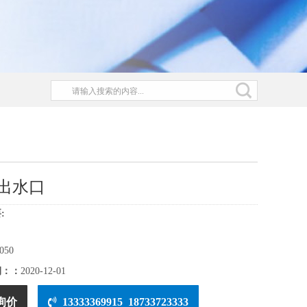
出水口
:
050
期：：
2020-12-01
询价
13333369915 18733723333