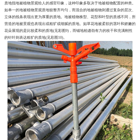
质地指地被植物景观给人的感官印象，这种印象多取决于地被植物配置的种类。
如单一的地被植物景观质地较整齐均匀，而混合的地被植物则通过复杂的层次、
立体的线条表现出更为厚重的质地。地被植物株型、花型和叶型的质感不同，所
营造的地被景观也表现出或粗犷或细腻的质地。如草花地被柔软的茎叶和娇嫩的
花朵展现的是比较柔和的质地(见彩图9)，而铺地柏遒劲有力的枝干和充满刚性
的针叶则表达粗犷的质地(见彩图10)。