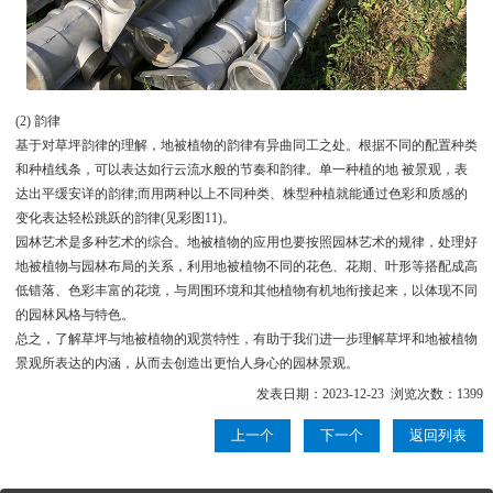
(2) 韵律
基于对草坪韵律的理解，地被植物的韵律有异曲同工之处。根据不同的配置种类
和种植线条，可以表达如行云流水般的节奏和韵律。单一种植的地 被景观，表
达出平缓安详的韵律;而用两种以上不同种类、株型种植就能通过色彩和质感的
变化表达轻松跳跃的韵律(见彩图11)。
园林艺术是多种艺术的综合。地被植物的应用也要按照园林艺术的规律，处理好
地被植物与园林布局的关系，利用地被植物不同的花色、花期、叶形等搭配成高
低错落、色彩丰富的花境，与周围环境和其他植物有机地衔接起来，以体现不同
的园林风格与特色。
总之，了解草坪与地被植物的观赏特性，有助于我们进一步理解草坪和地被植物
景观所表达的内涵，从而去创造出更怡人身心的园林景观。
发表日期：2023-12-23 浏览次数：1399
上一个
下一个
返回列表