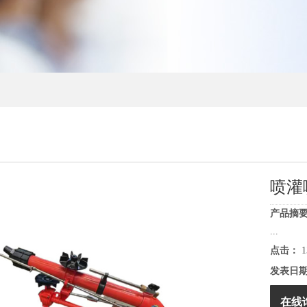
喷灌
产品摘要
...
点击：
1
发表日
在线