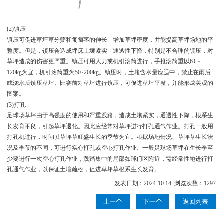
(2)镇压
镇压可促进草坪草分蘖和匍匐茎的伸长，增加草坪密度，并能提高草坪场地的平
整度。但是，镇压会造成坪床土壤紧实，通透性下降，特别是不合理的镇压，对
草坪造成的伤害更严重。镇压可用人力或机引滚筒进行，手推滚简重以60 ~
120kg为宜，机引滚筒重为50~200kg。镇压时，土壤含水量应适中，禁止在雨后
或浇水后镇压草坪。比赛前对草坪进行镇压，可促进草坪平整，并能形成美观的
图案。
(3)打孔
足球场草坪由于高强度的使用和严重践踏，造成土壤紧实，通透性下降，根系生
长发育不良，引起草坪退化。因此应经常对草坪进行打孔通气作业。打孔一般用
打孔机进行，时间以草坪草旺盛生长的季节为宜。根据场地情况、草坪草生长状
况及季节的不同，可进行实心打孔或空心打孔作业。一般足球场草坪在生长季至
少要进行一次空心打孔作业，践踏集中的局部如球门区附近，需经常性地进行打
孔通气作业，以保证土壤疏松，促进草坪草根系生长发育。
发表日期：2024-10-14 浏览次数：1297
上一个
下一个
返回列表