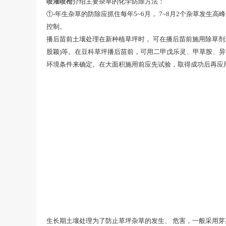
喷灌喷枪
介绍主要杂草的化学防除方法：
①-年生杂草的防除应抓住每年5~6月， 7~8月2个杂草
控制。
播后苗前土壤处理在新种植草坪时， 可在播后苗前施用除草剂
股颖)等。在豆科草坪播后苗前，可用二甲戊乐灵、甲草胺、
环境条件来确定。在大面积施用前应先试验，取得成功后再应
生长期土壤处理为了防止草坪杂草的发生、 危害，一般采用芽