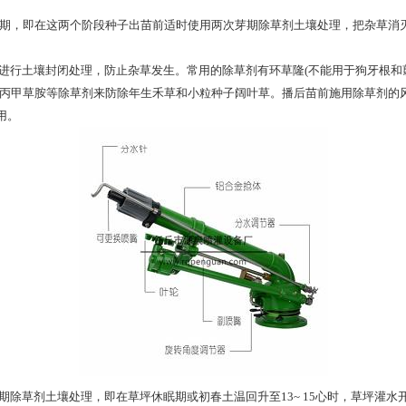
发生高峰期，即在这两个阶段种子出苗前适时使用两次芽期除草剂土壤处理，把杂草
进行土壤封闭处理，防止杂草发生。常用的除草剂有环草隆(不能用于狗牙根和翦
异丙甲草胺等除草剂来防除年生禾草和小粒种子阔叶草。播后苗前施用除草剂的
用。
期除草剂土壤处理，即在草坪休眠期或初春土温回升至13~ 15心时，草坪灌水