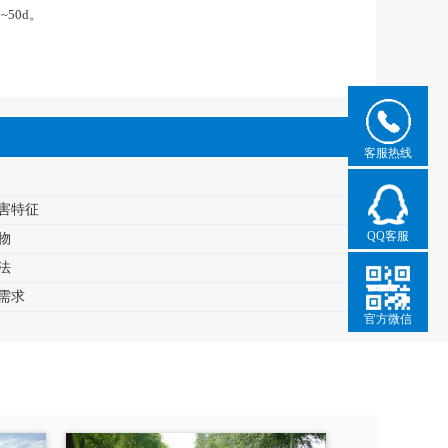
50d。
客服热线
害特征
QQ客服
物
法
需求
官方微信