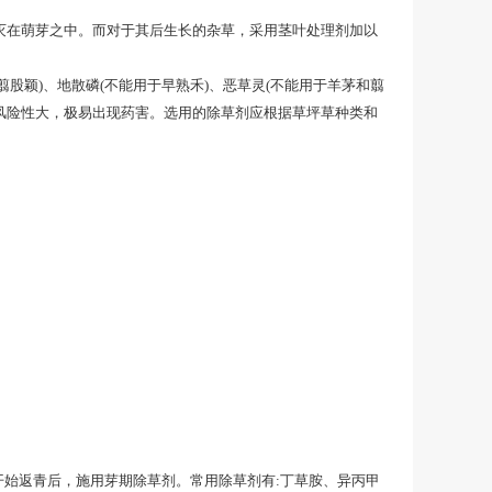
消灭在萌芽之中。而对于其后生长的杂草，采用茎叶处理剂加以
股颖)、地散磷(不能用于早熟禾)、恶草灵(不能用于羊茅和翦
风险性大，极易出现药害。选用的除草剂应根据草坪草种类和
开始返青后，施用芽期除草剂。常用除草剂有:丁草胺、异丙甲