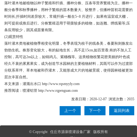
落叶灌木地被植物以种子繁殖和扦插、播种分株、压条等营养繁殖为主。播种一
般分春季和秋季播种，用种子繁殖的苗木数量大、较整齐，但播种苗初花需要的
时间长;扦插时间差异较大，常规扦插一般在5~8 月进行，如果有温室或大棚，
则可提前或推后进行。分株繁殖适用于萌蘖较多的植物，如连翘、绣线菊等;压
条应用较少，因其成苗量有限。
(2)观赏特性
落叶灌木类地被植物季相变化明显，冬季表现为枝干的线条美，春夏秋则焕发出
勃勃生机。株形变化较大，有的贴地生长，高不足15cm,如百里香;有的不加人工
控制，高可达2m以上，如锦鸡儿、紫穗槐等。这类植物枝繁花密美丽的叶色或
经久不衰的累累果实，成为创造节水园林的主要植物材料，其既可以作为过渡部
分联系草坪、草本地被和乔灌木，又能形成大片的地被景观，使得园林植被更加
层次丰富自然。
本文来源：
灌溉出水口 http://www.rqsmyyly.com
推荐阅读：喷灌铝管 http://www.rqpenguan.com
发表日期：2020-12-07 浏览次数：2035
上一个
下一个
返回列表
© Copyright 任丘市源泉喷灌设备厂家 版权所有